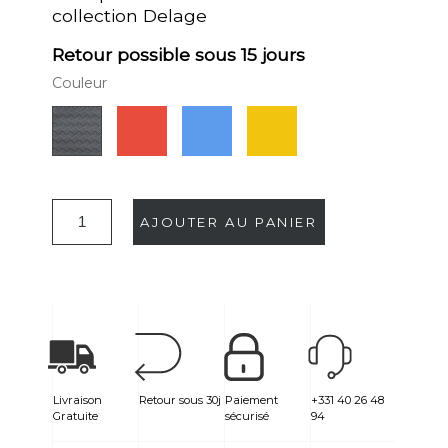
collection Delage
Retour possible sous 15 jours
Couleur
Rouge
Bleu
Jaune
Gris
AJOUTER AU PANIER
Livraison
Retour sous 30j
Paiement
+331 40 26 48
Gratuite
sécurisé
94