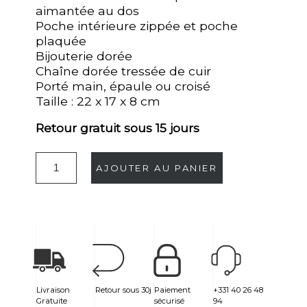
aimantée au dos
Poche intérieure zippée et poche
plaquée
Bijouterie dorée
Chaîne dorée tressée de cuir
Porté main, épaule ou croisé
Taille : 22 x 17 x 8 cm
Retour gratuit sous 15 jours
AJOUTER AU PANIER
Livraison
Retour sous 30j
Paiement
+331 40 26 48
Gratuite
sécurisé
94